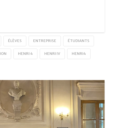
ÉLÈVES
ENTREPRISE
ÉTUDIANTS
ION
HENRI 4
HENRI IV
HENRI4