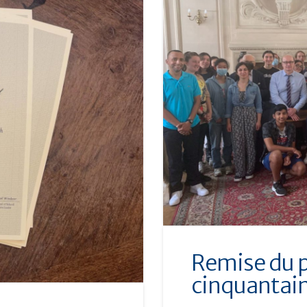
Remise du p
cinquantain