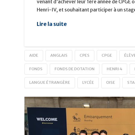
venant d’achever leur 1ère année de CPGE o
Henri-IV, et souhaitant participer à un stag
Lire la suite
AIDE
ANGLAIS
CPES
CPGE
ÉLÈV
FONDS
FONDS DE DOTATION
HENRI 4
LANGUE ÉTRANGÈRE
LYCÉE
OISE
STA