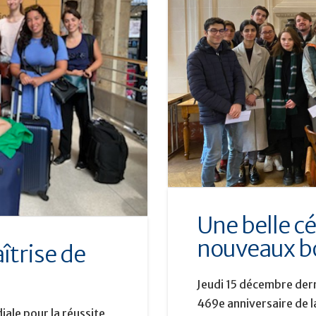
Une belle c
nouveaux bo
îtrise de
Jeudi 15 décembre derni
469e anniversaire de l
iale pour la réussite