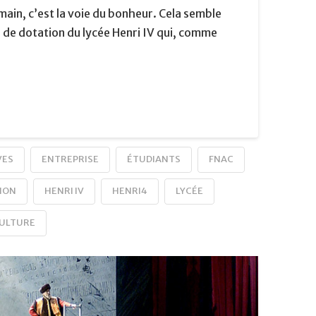
main, c’est la voie du bonheur. Cela semble
s de dotation du lycée Henri IV qui, comme
VES
ENTREPRISE
ÉTUDIANTS
FNAC
ION
HENRI IV
HENRI4
LYCÉE
CULTURE