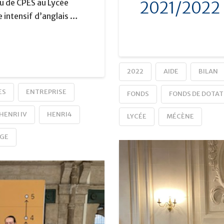
u de CPES au Lycée
2021/2022
e intensif d’anglais …
2022
AIDE
BILAN
ES
ENTREPRISE
FONDS
FONDS DE DOTAT
HENRI IV
HENRI4
LYCÉE
MÉCÈNE
GE