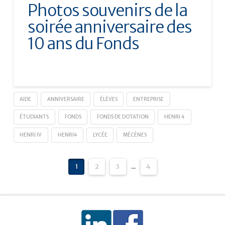
Photos souvenirs de la
soirée anniversaire des
10 ans du Fonds
AIDE
ANNIVERSAIRE
ÉLÈVES
ENTREPRISE
ÉTUDIANTS
FONDS
FONDS DE DOTATION
HENRI 4
HENRI IV
HENRI4
LYCÉE
MÉCÈNES
1
2
3
...
4