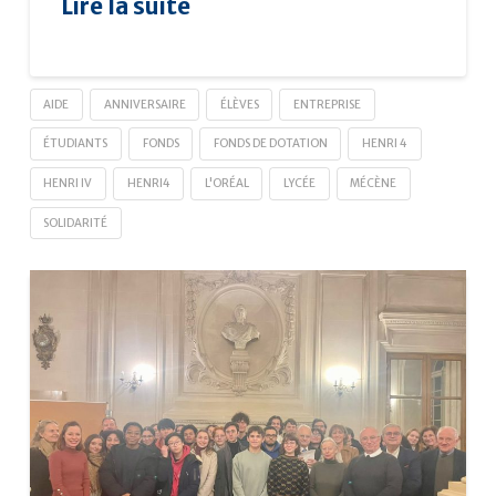
Lire la suite
AIDE
ANNIVERSAIRE
ÉLÈVES
ENTREPRISE
ÉTUDIANTS
FONDS
FONDS DE DOTATION
HENRI 4
HENRI IV
HENRI4
L'ORÉAL
LYCÉE
MÉCÈNE
SOLIDARITÉ