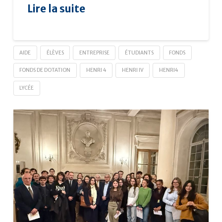
Lire la suite
AIDE
ÉLÈVES
ENTREPRISE
ÉTUDIANTS
FONDS
FONDS DE DOTATION
HENRI 4
HENRI IV
HENRI4
LYCÉE