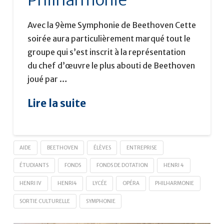
Philharmonie
Avec la 9ème Symphonie de Beethoven Cette
soirée aura particulièrement marqué tout le
groupe qui s’est inscrit à la représentation
du chef d’œuvre le plus abouti de Beethoven
joué par …
Lire la suite
AIDE
BEETHOVEN
ÉLÈVES
ENTREPRISE
ÉTUDIANTS
FONDS
FONDS DE DOTATION
HENRI 4
HENRI IV
HENRI4
LYCÉE
OPÉRA
PHILHARMONIE
SORTIE CULTURELLE
SYMPHONIE