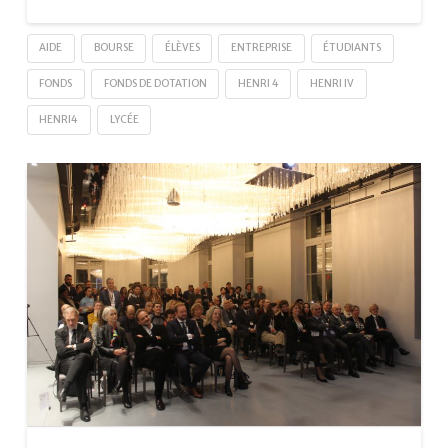
AIDE
BOURSE
ÉLÈVES
ENTREPRISE
ÉTUDIANTS
FONDS
FONDS DE DOTATION
HENRI 4
HENRI IV
HENRI4
LYCÉE