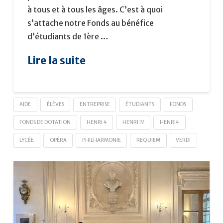
à tous et à tous les âges. C’est à quoi
s’attache notre Fonds au bénéfice
d’étudiants de 1ère …
Lire la suite
AIDE
ÉLÈVES
ENTREPRISE
ÉTUDIANTS
FONDS
FONDS DE DOTATION
HENRI 4
HENRI IV
HENRI4
LYCÉE
OPÉRA
PHILHARMONIE
REQUIEM
VERDI