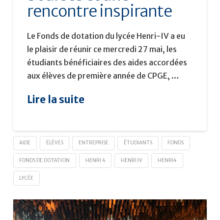
rencontre inspirante
Le Fonds de dotation du lycée Henri-IV a eu
le plaisir de réunir ce mercredi 27 mai, les
étudiants bénéficiaires des aides accordées
aux élèves de première année de CPGE, …
Lire la suite
AIDE
ÉLÈVES
ENTREPRISE
ÉTUDIANTS
FONDS
FONDS DE DOTATION
HENRI 4
HENRI IV
HENRI4
LYCÉE