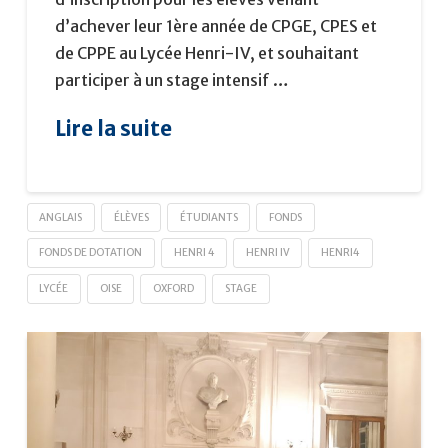
d’achever leur 1ère année de CPGE, CPES et
de CPPE au Lycée Henri-IV, et souhaitant
participer à un stage intensif …
Lire la suite
ANGLAIS
ÉLÈVES
ÉTUDIANTS
FONDS
FONDS DE DOTATION
HENRI 4
HENRI IV
HENRI4
LYCÉE
OISE
OXFORD
STAGE