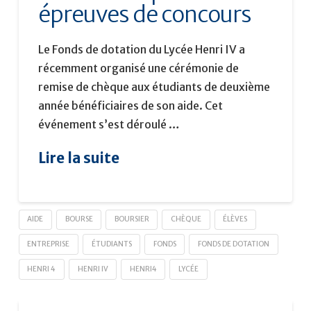
épreuves de concours
Le Fonds de dotation du Lycée Henri IV a
récemment organisé une cérémonie de
remise de chèque aux étudiants de deuxième
année bénéficiaires de son aide. Cet
événement s’est déroulé …
Lire la suite
AIDE
BOURSE
BOURSIER
CHÈQUE
ÉLÈVES
ENTREPRISE
ÉTUDIANTS
FONDS
FONDS DE DOTATION
HENRI 4
HENRI IV
HENRI4
LYCÉE