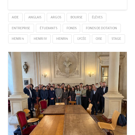
AIDE
ANGLAIS
ARGOS
BOURSE
ÉLÈVES
ENTREPRISE
ÉTUDIANTS
FONDS
FONDS DE DOTATION
HENRI 4
HENRI IV
HENRI4
LYCÉE
OISE
STAGE