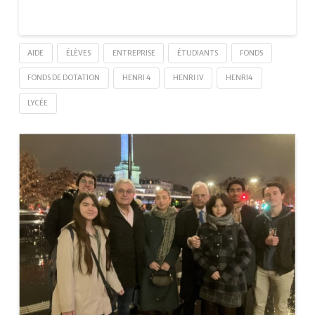
AIDE
ÉLÈVES
ENTREPRISE
ÉTUDIANTS
FONDS
FONDS DE DOTATION
HENRI 4
HENRI IV
HENRI4
LYCÉE