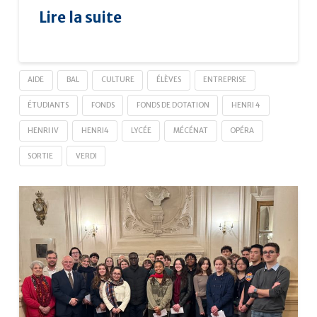
Lire la suite
AIDE
BAL
CULTURE
ÉLÈVES
ENTREPRISE
ÉTUDIANTS
FONDS
FONDS DE DOTATION
HENRI 4
HENRI IV
HENRI4
LYCÉE
MÉCÉNAT
OPÉRA
SORTIE
VERDI