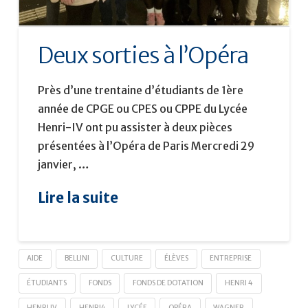
Deux sorties à l’Opéra
Près d’une trentaine d’étudiants de 1ère
année de CPGE ou CPES ou CPPE du Lycée
Henri-IV ont pu assister à deux pièces
présentées à l’Opéra de Paris Mercredi 29
janvier, …
Lire la suite
AIDE
BELLINI
CULTURE
ÉLÈVES
ENTREPRISE
ÉTUDIANTS
FONDS
FONDS DE DOTATION
HENRI 4
HENRI IV
HENRI4
LYCÉE
OPÉRA
WAGNER