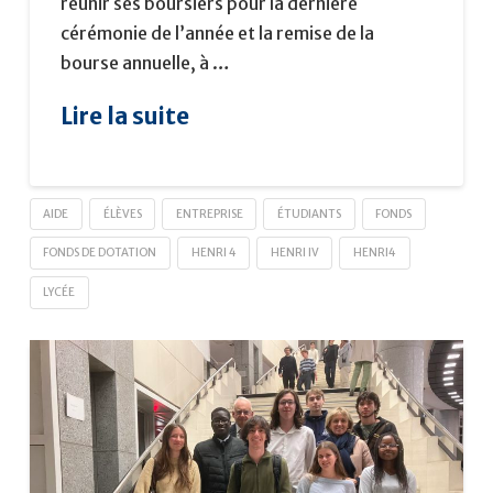
réunir ses boursiers pour la dernière
cérémonie de l’année et la remise de la
bourse annuelle, à …
Lire la suite
AIDE
ÉLÈVES
ENTREPRISE
ÉTUDIANTS
FONDS
FONDS DE DOTATION
HENRI 4
HENRI IV
HENRI4
LYCÉE