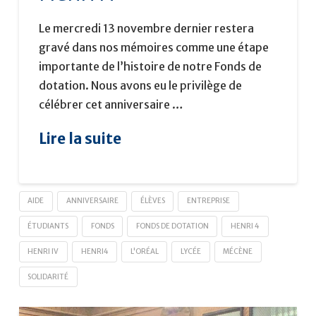
Le mercredi 13 novembre dernier restera
gravé dans nos mémoires comme une étape
importante de l’histoire de notre Fonds de
dotation. Nous avons eu le privilège de
célébrer cet anniversaire …
Lire la suite
AIDE
ANNIVERSAIRE
ÉLÈVES
ENTREPRISE
ÉTUDIANTS
FONDS
FONDS DE DOTATION
HENRI 4
HENRI IV
HENRI4
L'ORÉAL
LYCÉE
MÉCÈNE
SOLIDARITÉ