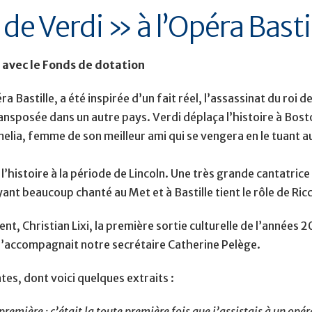
e Verdi » à l’Opéra Basti
avec le Fonds de dotation
Bastille, a été inspirée d’un fait réel, l’assassinat du roi 
ansposée dans un autre pays. Verdi déplaça l’histoire à Bost
lia, femme de son meilleur ami qui se vengera en le tuant 
l’histoire à la période de Lincoln. Une très grande cantatrice
nt beaucoup chanté au Met et à Bastille tient le rôle de Ric
nt, Christian Lixi, la première sortie culturelle de l’années 
qu’accompagnait notre secrétaire Catherine Pelège.
es, dont voici quelques extraits :
 première : c’était la toute première fois que j’assistais à un op