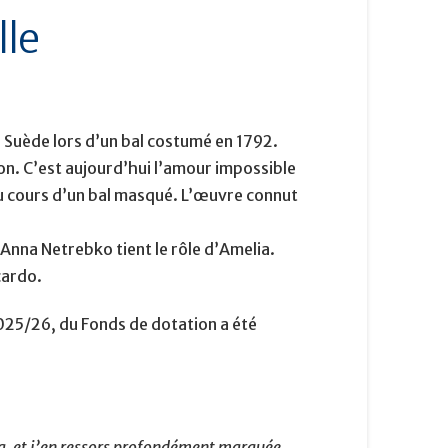
lle
de Suède lors d’un bal costumé en 1792.
on. C’est aujourd’hui l’amour impossible
au cours d’un bal masqué. L’œuvre connut
 Anna Netrebko tient le rôle d’Amelia.
cardo.
2025/26, du Fonds de dotation a été
éra, et j’en ressors profondément marquée.