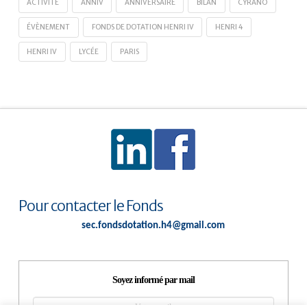
ACTIVITÉ
ANNIV
ANNIVERSAIRE
BILAN
CYRANO
ÉVÈNEMENT
FONDS DE DOTATION HENRI IV
HENRI 4
HENRI IV
LYCÉE
PARIS
Pour contacter le Fonds
sec.fondsdotation.h4@gmail.com
Soyez informé par mail