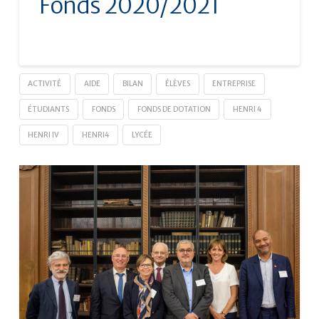
Fonds 2020/2021
ACTIVITÉ
AIDE
BILAN
ÉLÈVES
ENTREPRISE
ÉTUDIANTS
FONDS
FONDS DE DOTATION
HENRI 4
HENRI IV
HENRI4
LYCÉE