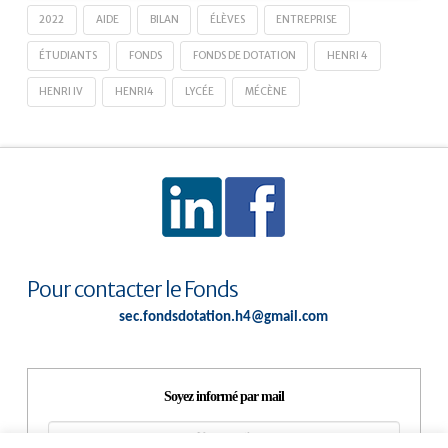
2022
AIDE
BILAN
ÉLÈVES
ENTREPRISE
ÉTUDIANTS
FONDS
FONDS DE DOTATION
HENRI 4
HENRI IV
HENRI4
LYCÉE
MÉCÈNE
Pour contacter le Fonds
sec.fondsdotation.h4@gmail.com
Soyez informé par mail