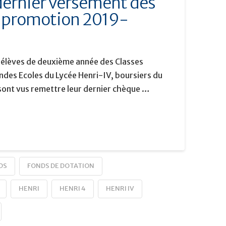
dernier versement des
a promotion 2019-
s élèves de deuxième année des Classes
ndes Ecoles du Lycée Henri-IV, boursiers du
sont vus remettre leur dernier chèque …
DS
FONDS DE DOTATION
HENRI
HENRI 4
HENRI IV