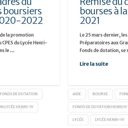
adres du
Remise du 
s boursiers
bourses à l
 2020-2022
2021
 de la promotion
Le 25 mars dernier, le
 CPES du Lycée Henri-
Préparatoires aux Gra
ans le …
Fonds de dotation, se 
Lire la suite
FONDS DE DOTATION
AIDE
BOURSE
FON
N LYCÉE HENRI-IV
FONDS DE DOTATION HENRI IV
LYCÉE
LYCÉE HENRI-IV