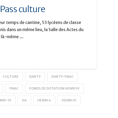
Pass culture
leur temps de cantine, 53 lycéens de classe
nis dans un même lieu, la Salle des Actes du
s, là-même …
CULTURE
DARTY
DARTY-FNAC
FNAC
FONDS DE DOTATION HENRI IV
NRI-IV
H4
HENRI 4
HENRI IV