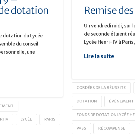
19 –
Remise des 
de dotation
Un vendredi midi, sur 
de seconde étaient réu
e dotation du Lycée
Lycée Henri-IV à Pari
nsemble du conseil
personnelle, une
Lire la suite
CORDÉES DE LA RÉUSSITE
DOTATION
ÉVÈNEMENT
EMENT
FONDS DE DOTATION LYCÉE HE
I IV
LYCÉE
PARIS
PASS
RÉCOMPENSE