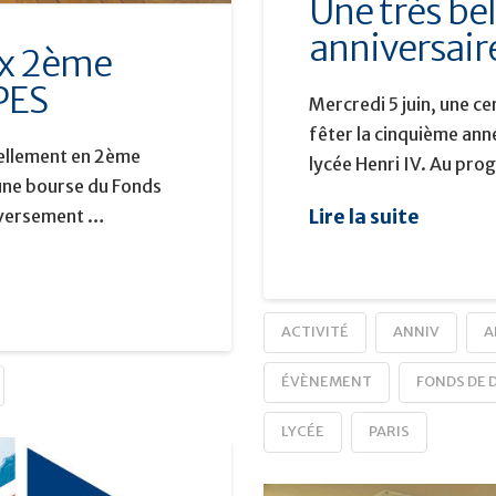
Une très bel
anniversair
ux 2ème
PES
Mercredi 5 juin, une c
fêter la cinquième ann
uellement en 2ème
lycée Henri IV. Au pr
une bourse du Fonds
Lire la suite
r versement …
ACTIVITÉ
ANNIV
A
ÉVÈNEMENT
FONDS DE 
LYCÉE
PARIS