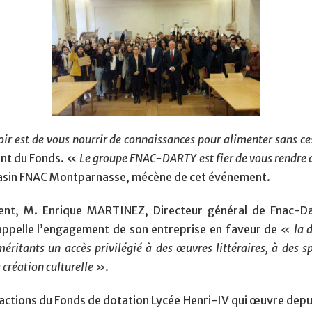
oir est de vous nourrir de connaissances pour alimenter sans cess
dent du Fonds. «
Le groupe FNAC-DARTY est fier de vous rendre ac
gasin FNAC Montparnasse, mécène de cet événement.
nt, M. Enrique MARTINEZ, Directeur général de Fnac-Da
l rappelle l’engagement de son entreprise en faveur de
« la d
méritants un accès privilégié à des œuvres littéraires, à des s
 création culturelle »
.
 actions du Fonds de dotation Lycée Henri-IV qui œuvre dep