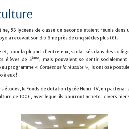
culture
tine, 53 lycéens de classe de seconde étaient réunis dans u
yola recevait son diplôme près de cinq siècles plus tôt.
 et, pour la plupart d’entre eux, scolarisés dans des collè
ème
nts élèves de 3
, mais pouvaient se sentir socialement
âce au programme
« Cordées de la réussite »,
ils ont osé postule
 à eux !
rs études, le Fonds de dotation Lycée Henri-IV, en partenariat
ulture de 100€, avec lequel ils pourront acheter divers biens