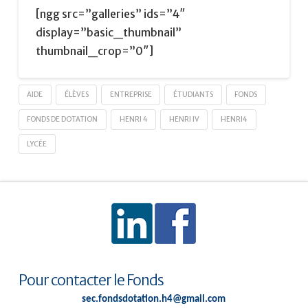
[ngg src=”galleries” ids=”4″
display=”basic_thumbnail”
thumbnail_crop=”0″]
AIDE
ÉLÈVES
ENTREPRISE
ÉTUDIANTS
FONDS
FONDS DE DOTATION
HENRI 4
HENRI IV
HENRI4
LYCÉE
Pour contacter le Fonds
sec.fondsdotation.h4@gmail.com