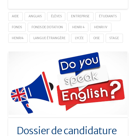
AIDE
ANGLAIS
ÉLÈVES
ENTREPRISE
ÉTUDIANTS
FONDS
FONDS DE DOTATION
HENRI 4
HENRI IV
HENRI4
LANGUE ÉTRANGÈRE
LYCÉE
OISE
STAGE
Dossier de candidature