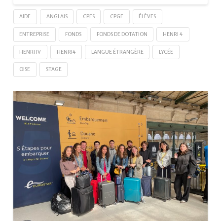
AIDE
ANGLAIS
CPES
CPGE
ÉLÈVES
ENTREPRISE
FONDS
FONDS DE DOTATION
HENRI 4
HENRI IV
HENRI4
LANGUE ÉTRANGÈRE
LYCÉE
OISE
STAGE