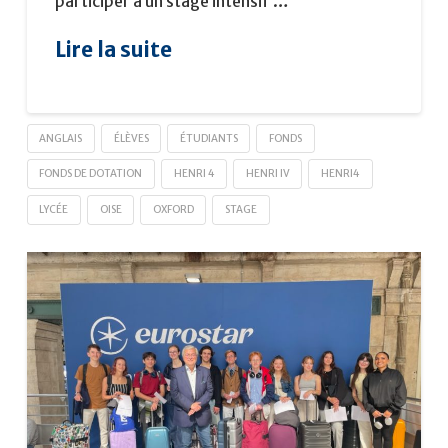
participer à un stage intensif …
Lire la suite
ANGLAIS
ÉLÈVES
ÉTUDIANTS
FONDS
FONDS DE DOTATION
HENRI 4
HENRI IV
HENRI4
LYCÉE
OISE
OXFORD
STAGE