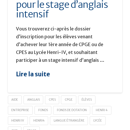
pour le stage d’anglais
intensif
Vous trouverez ci-après le dossier
d’inscription pour les élèves venant
d’achever leur 1ère année de CPGE ou de
CPES au Lycée Henri-IV, et souhaitant
participer à un stage intensif d’anglais …
Lire la suite
AIDE
ANGLAIS
CPES
CPGE
ÉLÈVES
ENTREPRISE
FONDS
FONDS DE DOTATION
HENRI 4
HENRI IV
HENRI4
LANGUE ÉTRANGÈRE
LYCÉE