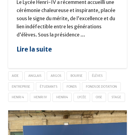
Le Lycée Henri-IV a récemment accueilli une
cérémonie chaleureuse et inspirante, placée
sous le signe du mérite, de l’excellence et du
lien indéfectible entre les générations
d’élèves. Sous la présidence …
Lire la suite
AIDE
ANGLAIS
ARGOS
BOURSE
ÉLÈVES
ENTREPRISE
ÉTUDIANTS
FONDS
FONDS DE DOTATION
HENRI 4
HENRI IV
HENRI4
LYCÉE
OISE
STAGE