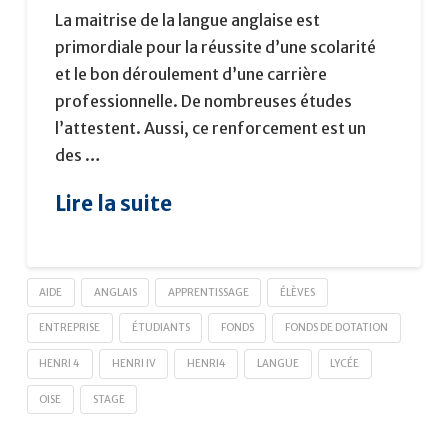
La maitrise de la langue anglaise est
primordiale pour la réussite d’une scolarité
et le bon déroulement d’une carrière
professionnelle. De nombreuses études
l’attestent. Aussi, ce renforcement est un
des …
Lire la suite
AIDE
ANGLAIS
APPRENTISSAGE
ÉLÈVES
ENTREPRISE
ÉTUDIANTS
FONDS
FONDS DE DOTATION
HENRI 4
HENRI IV
HENRI4
LANGUE
LYCÉE
OISE
STAGE