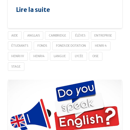
Lire la suite
AIDE
ANGLAIS
CAMBRIDGE
ÉLÈVES
ENTREPRISE
ÉTUDIANTS
FONDS
FONDS DE DOTATION
HENRI 4
HENRI IV
HENRI4
LANGUE
LYCÉE
OISE
STAGE