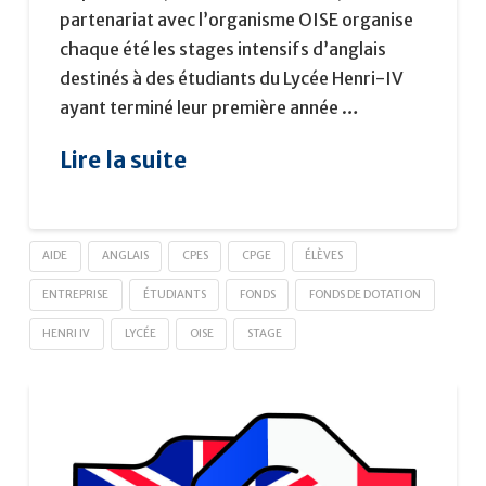
partenariat avec l’organisme OISE organise
chaque été les stages intensifs d’anglais
destinés à des étudiants du Lycée Henri-IV
ayant terminé leur première année …
Lire la suite
AIDE
ANGLAIS
CPES
CPGE
ÉLÈVES
ENTREPRISE
ÉTUDIANTS
FONDS
FONDS DE DOTATION
HENRI IV
LYCÉE
OISE
STAGE