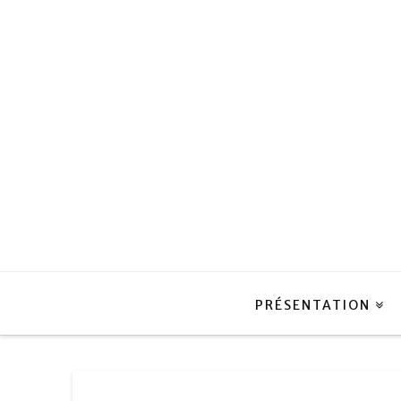
Fonds
de
dotation
Lycée
Henri-
IV
PRÉSENTATION