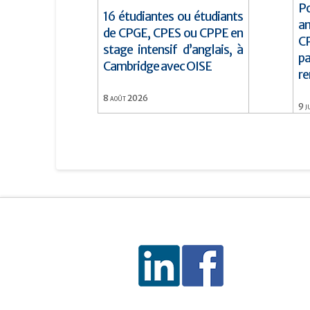
Po
16 étudiantes ou étudiants
a
de CPGE, CPES ou CPPE en
CP
stage intensif d’anglais, à
pa
Cambridge avec OISE
re
8
août
2026
9
j