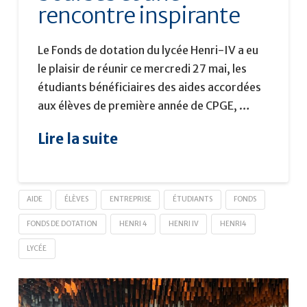
rencontre inspirante
Le Fonds de dotation du lycée Henri-IV a eu
le plaisir de réunir ce mercredi 27 mai, les
étudiants bénéficiaires des aides accordées
aux élèves de première année de CPGE, …
Lire la suite
AIDE
ÉLÈVES
ENTREPRISE
ÉTUDIANTS
FONDS
FONDS DE DOTATION
HENRI 4
HENRI IV
HENRI4
LYCÉE