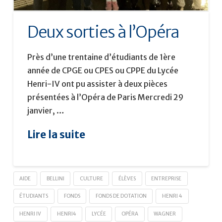
Deux sorties à l’Opéra
Près d’une trentaine d’étudiants de 1ère
année de CPGE ou CPES ou CPPE du Lycée
Henri-IV ont pu assister à deux pièces
présentées à l’Opéra de Paris Mercredi 29
janvier, …
Lire la suite
AIDE
BELLINI
CULTURE
ÉLÈVES
ENTREPRISE
ÉTUDIANTS
FONDS
FONDS DE DOTATION
HENRI 4
HENRI IV
HENRI4
LYCÉE
OPÉRA
WAGNER