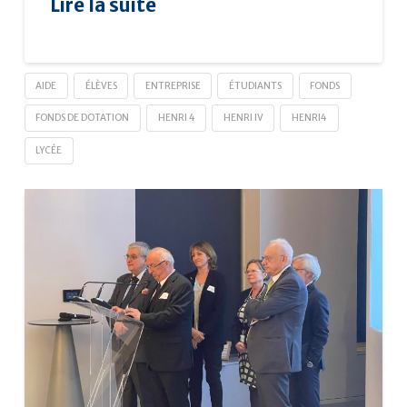
Lire la suite
AIDE
ÉLÈVES
ENTREPRISE
ÉTUDIANTS
FONDS
FONDS DE DOTATION
HENRI 4
HENRI IV
HENRI4
LYCÉE