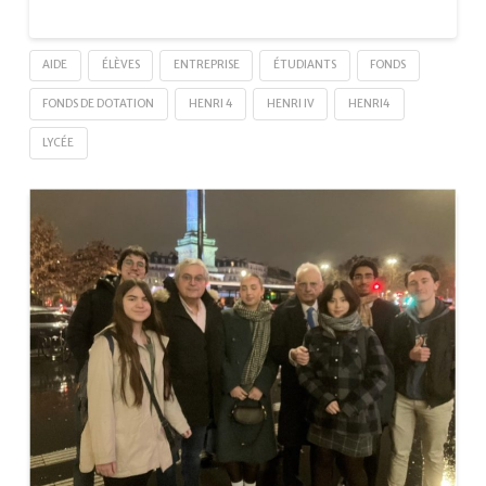
AIDE
ÉLÈVES
ENTREPRISE
ÉTUDIANTS
FONDS
FONDS DE DOTATION
HENRI 4
HENRI IV
HENRI4
LYCÉE