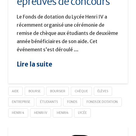
épreuves de concours
Le Fonds de dotation du Lycée Henri IV a
récemment organisé une cérémonie de
remise de chèque aux étudiants de deuxième
année bénéficiaires de son aide. Cet
événement s’est déroulé …
Lire la suite
AIDE
BOURSE
BOURSIER
CHÈQUE
ÉLÈVES
ENTREPRISE
ÉTUDIANTS
FONDS
FONDS DE DOTATION
HENRI 4
HENRI IV
HENRI4
LYCÉE