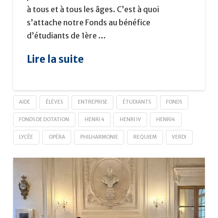
à tous et à tous les âges. C’est à quoi
s’attache notre Fonds au bénéfice
d’étudiants de 1ère …
Lire la suite
AIDE
ÉLÈVES
ENTREPRISE
ÉTUDIANTS
FONDS
FONDS DE DOTATION
HENRI 4
HENRI IV
HENRI4
LYCÉE
OPÉRA
PHILHARMONIE
REQUIEM
VERDI