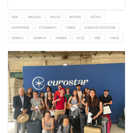
AIDE
ANGLAIS
ARGOS
BOURSE
ÉLÈVES
ENTREPRISE
ÉTUDIANTS
FONDS
FONDS DE DOTATION
HENRI 4
HENRI IV
HENRI4
LYCÉE
OISE
STAGE