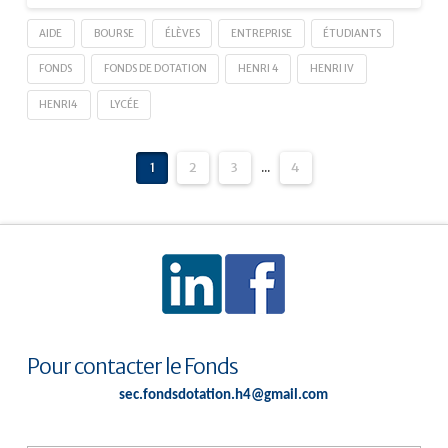
AIDE
BOURSE
ÉLÈVES
ENTREPRISE
ÉTUDIANTS
FONDS
FONDS DE DOTATION
HENRI 4
HENRI IV
HENRI4
LYCÉE
1
2
3
...
4
Pour contacter le Fonds
sec.fondsdotation.h4@gmail.com