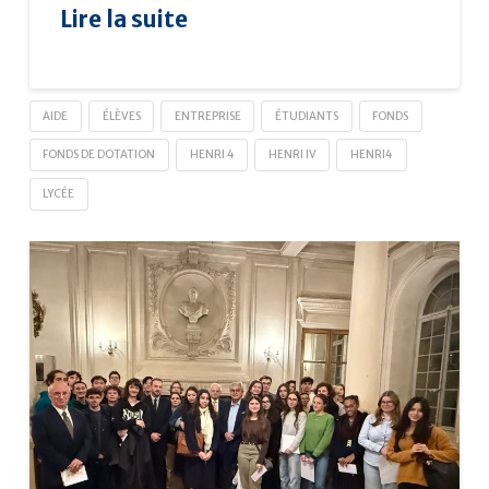
Lire la suite
AIDE
ÉLÈVES
ENTREPRISE
ÉTUDIANTS
FONDS
FONDS DE DOTATION
HENRI 4
HENRI IV
HENRI4
LYCÉE