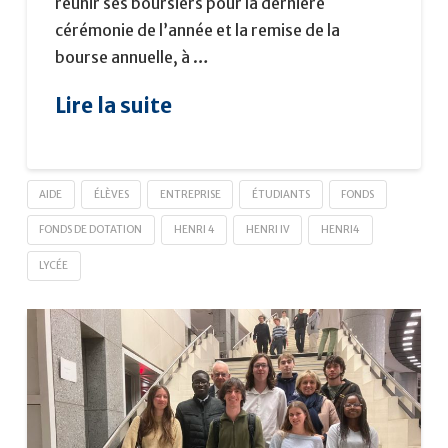
réunir ses boursiers pour la dernière
cérémonie de l’année et la remise de la
bourse annuelle, à …
Lire la suite
AIDE
ÉLÈVES
ENTREPRISE
ÉTUDIANTS
FONDS
FONDS DE DOTATION
HENRI 4
HENRI IV
HENRI4
LYCÉE