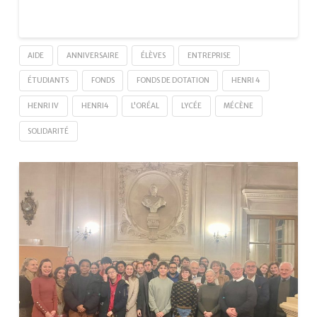
AIDE
ANNIVERSAIRE
ÉLÈVES
ENTREPRISE
ÉTUDIANTS
FONDS
FONDS DE DOTATION
HENRI 4
HENRI IV
HENRI4
L'ORÉAL
LYCÉE
MÉCÈNE
SOLIDARITÉ