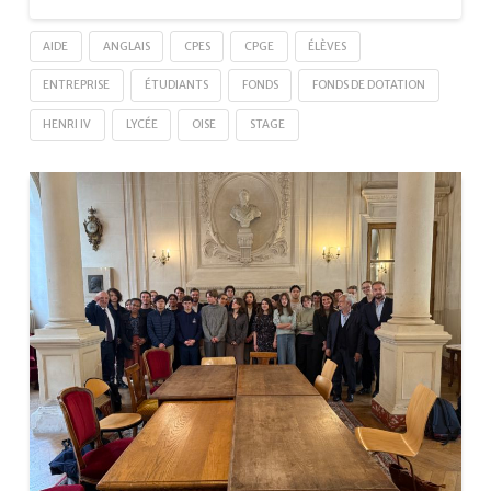
AIDE
ANGLAIS
CPES
CPGE
ÉLÈVES
ENTREPRISE
ÉTUDIANTS
FONDS
FONDS DE DOTATION
HENRI IV
LYCÉE
OISE
STAGE