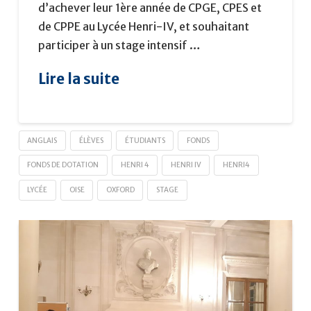
d’achever leur 1ère année de CPGE, CPES et
de CPPE au Lycée Henri-IV, et souhaitant
participer à un stage intensif …
Lire la suite
ANGLAIS
ÉLÈVES
ÉTUDIANTS
FONDS
FONDS DE DOTATION
HENRI 4
HENRI IV
HENRI4
LYCÉE
OISE
OXFORD
STAGE