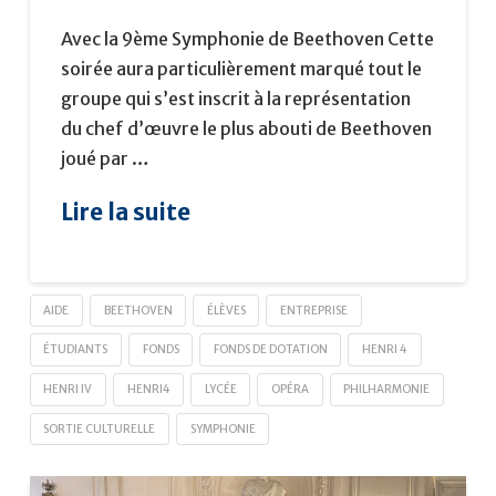
Avec la 9ème Symphonie de Beethoven Cette
soirée aura particulièrement marqué tout le
groupe qui s’est inscrit à la représentation
du chef d’œuvre le plus abouti de Beethoven
joué par …
Lire la suite
AIDE
BEETHOVEN
ÉLÈVES
ENTREPRISE
ÉTUDIANTS
FONDS
FONDS DE DOTATION
HENRI 4
HENRI IV
HENRI4
LYCÉE
OPÉRA
PHILHARMONIE
SORTIE CULTURELLE
SYMPHONIE