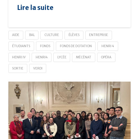
Lire la suite
AIDE
BAL
CULTURE
ÉLÈVES
ENTREPRISE
ÉTUDIANTS
FONDS
FONDS DE DOTATION
HENRI 4
HENRI IV
HENRI4
LYCÉE
MÉCÉNAT
OPÉRA
SORTIE
VERDI