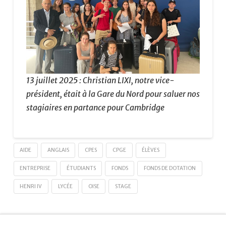
13 juillet 2025 : Christian LIXI, notre vice-
président, était à la Gare du Nord pour saluer nos
stagiaires en partance pour Cambridge
AIDE
ANGLAIS
CPES
CPGE
ÉLÈVES
ENTREPRISE
ÉTUDIANTS
FONDS
FONDS DE DOTATION
HENRI IV
LYCÉE
OISE
STAGE