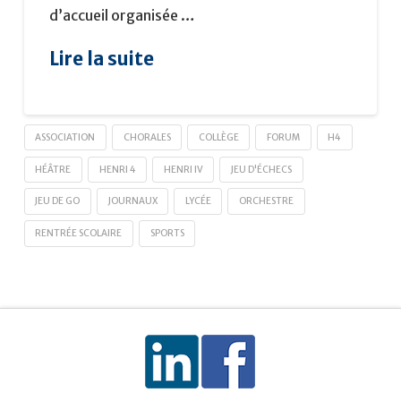
d’accueil organisée …
Lire la suite
ASSOCIATION
CHORALES
COLLÈGE
FORUM
H4
HÉÂTRE
HENRI 4
HENRI IV
JEU D'ÉCHECS
JEU DE GO
JOURNAUX
LYCÉE
ORCHESTRE
RENTRÉE SCOLAIRE
SPORTS