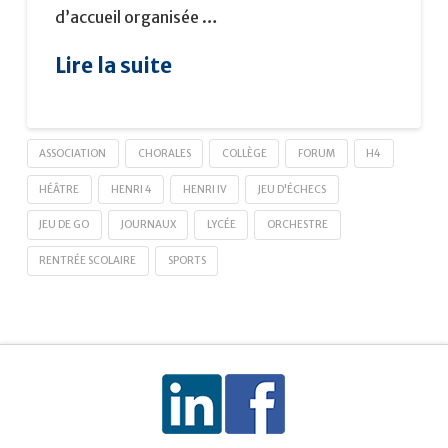
d’accueil organisée …
Lire la suite
ASSOCIATION
CHORALES
COLLÈGE
FORUM
H4
HÉÂTRE
HENRI 4
HENRI IV
JEU D'ÉCHECS
JEU DE GO
JOURNAUX
LYCÉE
ORCHESTRE
RENTRÉE SCOLAIRE
SPORTS