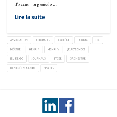
d’accueil organisée …
Lire la suite
ASSOCIATION
CHORALES
COLLÈGE
FORUM
H4
HÉÂTRE
HENRI 4
HENRI IV
JEU D'ÉCHECS
JEU DE GO
JOURNAUX
LYCÉE
ORCHESTRE
RENTRÉE SCOLAIRE
SPORTS