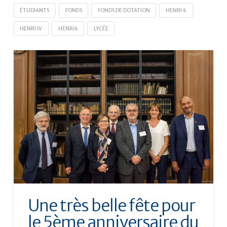
ÉTUDIANTS
FONDS
FONDS DE DOTATION
HENRI 4
HENRI IV
HENRI4
LYCÉE
Une très belle fête pour
le 5ème anniversaire du