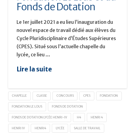
Fonds de Dotation
Le 1er juillet 2021 a eu lieu l’inauguration du
nouvel espace de travail dédié aux élèves du
Cycle Pluridisciplinaire d’Études Supérieures
(CPES). Situé sous l’actuelle chapelle du
lycée, ce lieu …
Lire la suite
CHAPELLE
CLASSE
CONCOURS
CPES
FONDATION
FONDATION LE LOUS
FONDS DE DOTATION
FONDS DE DOTATION LYCÉE HENRI-IV
H4
HENRI 4
HENRI IV
HENRI4
LYCÉE
SALLE DE TRAVAIL