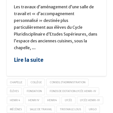
Les travaux d’aménagement d’une salle de
travail et « d’accompagnement
personnalisé » destinée plus
particulièrement aux élèves du Cycle
Pluridisciplinaire d’Etudes Supérieures, dans
l’espace des anciennes cuisines, sous la
chapelle, …
Lire la suite
CHAPELLE
COLLÈGE
CONSEIL D'ADMINISTRATION
ÉLÈVES
FONDATION
FONDS DE DOTATION LYCÉE HENRI-IV
HENRI 4
HENRI IV
HENRI4
LYCÉE
LYCÉE HENRI-IV
MÉCÈNES
SALLE DE TRAVAIL
TRISTAN LE LOUS
URGO