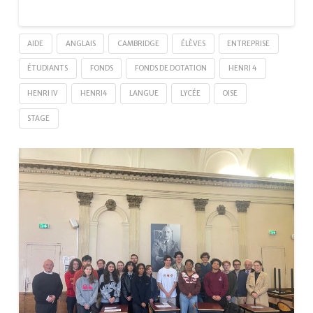
AIDE
ANGLAIS
CAMBRIDGE
ÉLÈVES
ENTREPRISE
ÉTUDIANTS
FONDS
FONDS DE DOTATION
HENRI 4
HENRI IV
HENRI4
LANGUE
LYCÉE
OISE
STAGE