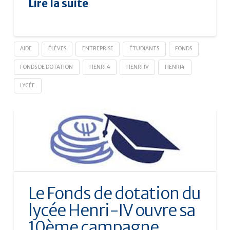
Lire la suite
AIDE
ÉLÈVES
ENTREPRISE
ÉTUDIANTS
FONDS
FONDS DE DOTATION
HENRI 4
HENRI IV
HENRI4
LYCÉE
Le Fonds de dotation du
lycée Henri-IV ouvre sa
10ème campagne