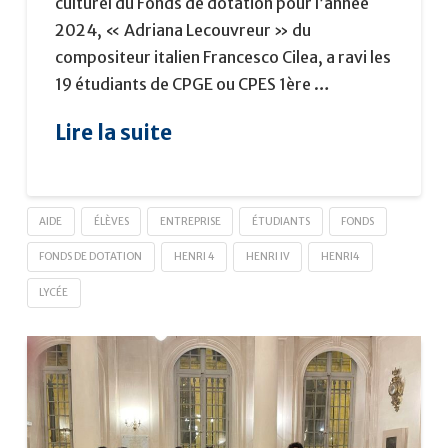
culturel du Fonds de dotation pour l’année
2024, « Adriana Lecouvreur » du
compositeur italien Francesco Cilea, a ravi les
19 étudiants de CPGE ou CPES 1ère …
Lire la suite
AIDE
ÉLÈVES
ENTREPRISE
ÉTUDIANTS
FONDS
FONDS DE DOTATION
HENRI 4
HENRI IV
HENRI4
LYCÉE