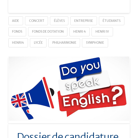
AIDE
CONCERT
ÉLÈVES
ENTREPRISE
ÉTUDIANTS
FONDS
FONDS DE DOTATION
HENRI 4
HENRI IV
HENRI4
LYCÉE
PHILHARMONIE
SYMPHONIE
Dossier de candidature