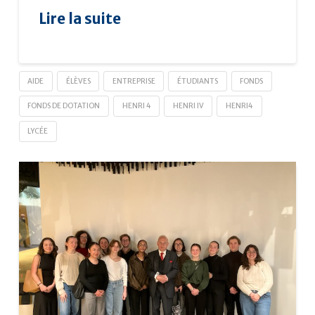
Lire la suite
AIDE
ÉLÈVES
ENTREPRISE
ÉTUDIANTS
FONDS
FONDS DE DOTATION
HENRI 4
HENRI IV
HENRI4
LYCÉE