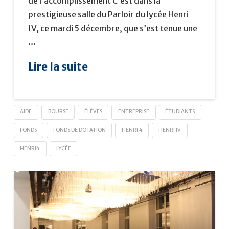
de l’accomplissement C’est dans la
prestigieuse salle du Parloir du lycée Henri
IV, ce mardi 5 décembre, que s’est tenue une
…
Lire la suite
AIDE
BOURSE
ÉLÈVES
ENTREPRISE
ÉTUDIANTS
FONDS
FONDS DE DOTATION
HENRI 4
HENRI IV
HENRI4
LYCÉE