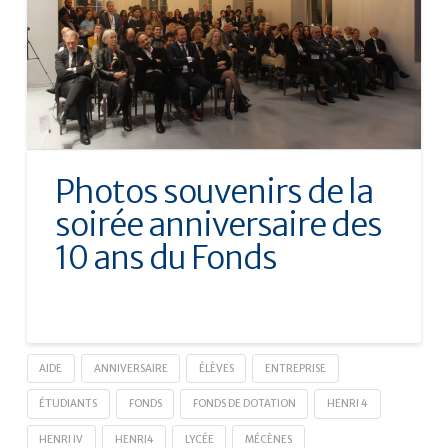
Photos souvenirs de la
soirée anniversaire des
10 ans du Fonds
AIDE
ANNIVERSAIRE
ÉLÈVES
ENTREPRISE
ÉTUDIANTS
FONDS
FONDS DE DOTATION
HENRI 4
HENRI IV
HENRI4
LYCÉE
MÉCÈNES