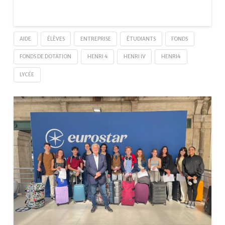
AIDE
ÉLÈVES
ENTREPRISE
ÉTUDIANTS
FONDS
FONDS DE DOTATION
HENRI 4
HENRI IV
HENRI4
LYCÉE