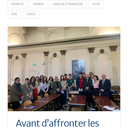
HENRI IV
HENRI4
LANGUE ÉTRANGÈRE
LYCÉE
OISE
STAGE
Avant d’affronter les