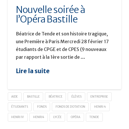
Nouvelle soirée à
l’Opéra Bastille
Béatrice de Tende et son histoire tragique,
une Première à Paris Mercredi 28 février 17
étudiants de CPGE et de CPES (9 nouveaux
par rapport à la 1ère sortie de …
Lire la suite
AIDE
BASTILLE
BÉATRICE
ÉLÈVES
ENTREPRISE
ÉTUDIANTS
FONDS
FONDS DE DOTATION
HENRI 4
HENRI IV
HENRI4
LYCÉE
OPÉRA
TENDE