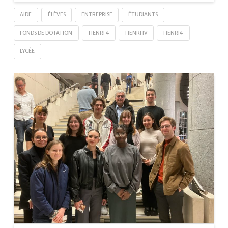
AIDE
ÉLÈVES
ENTREPRISE
ÉTUDIANTS
FONDS DE DOTATION
HENRI 4
HENRI IV
HENRI4
LYCÉE