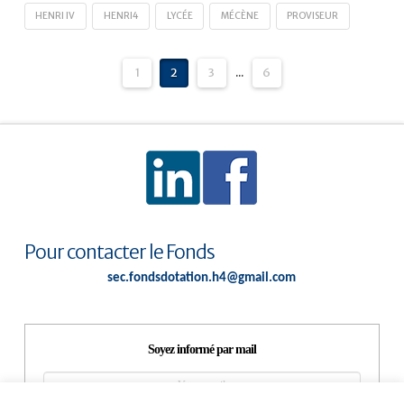
HENRI IV
HENRI4
LYCÉE
MÉCÈNE
PROVISEUR
1
2
3
...
6
Pour contacter le Fonds
sec.fondsdotation.h4@gmail.com
Soyez informé par mail