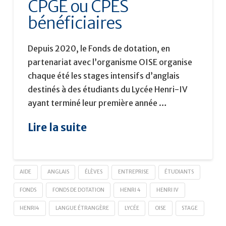
CPGE ou CPES
bénéficiaires
Depuis 2020, le Fonds de dotation, en
partenariat avec l’organisme OISE organise
chaque été les stages intensifs d’anglais
destinés à des étudiants du Lycée Henri-IV
ayant terminé leur première année …
Lire la suite
AIDE
ANGLAIS
ÉLÈVES
ENTREPRISE
ÉTUDIANTS
FONDS
FONDS DE DOTATION
HENRI 4
HENRI IV
HENRI4
LANGUE ÉTRANGÈRE
LYCÉE
OISE
STAGE