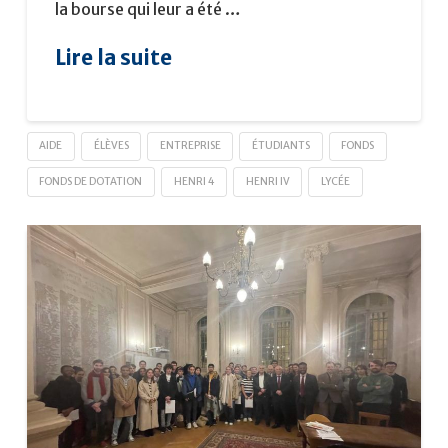
la bourse qui leur a été …
Lire la suite
AIDE
ÉLÈVES
ENTREPRISE
ÉTUDIANTS
FONDS
FONDS DE DOTATION
HENRI 4
HENRI IV
LYCÉE