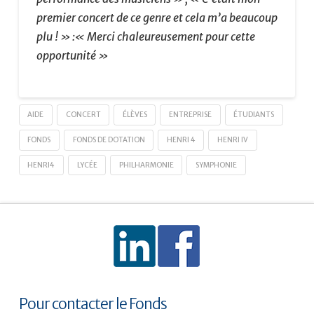
premier concert de ce genre et cela m’a beaucoup
plu ! » :« Merci chaleureusement pour cette
opportunité »
AIDE
CONCERT
ÉLÈVES
ENTREPRISE
ÉTUDIANTS
FONDS
FONDS DE DOTATION
HENRI 4
HENRI IV
HENRI4
LYCÉE
PHILHARMONIE
SYMPHONIE
Pour contacter le Fonds