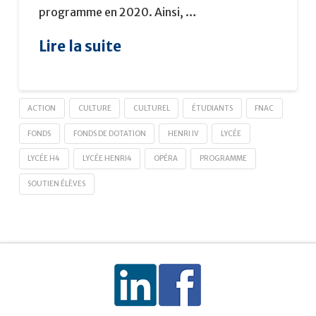
programme en 2020. Ainsi, …
Lire la suite
ACTION
CULTURE
CULTUREL
ÉTUDIANTS
FNAC
FONDS
FONDS DE DOTATION
HENRI IV
LYCÉE
LYCÉE H4
LYCÉE HENRI4
OPÉRA
PROGRAMME
SOUTIEN ÉLÈVES