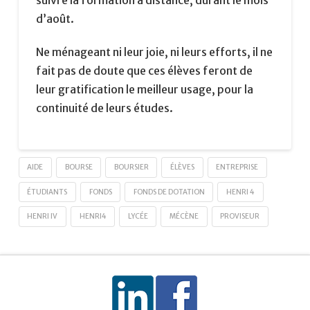
suivre la formation à distance, durant le mois
d’août.
Ne ménageant ni leur joie, ni leurs efforts, il ne
fait pas de doute que ces élèves feront de
leur gratification le meilleur usage, pour la
continuité de leurs études.
AIDE
BOURSE
BOURSIER
ÉLÈVES
ENTREPRISE
ÉTUDIANTS
FONDS
FONDS DE DOTATION
HENRI 4
HENRI IV
HENRI4
LYCÉE
MÉCÈNE
PROVISEUR