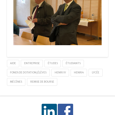
AIDE
ENTREPRISE
ÉTUDES
ÉTUDIANTS
FONDS DE DOTATION;ÉLÈVES
HENRI IV
HENRI4
LYCÉE
MÉCÈNES
REMISE DE BOURSE