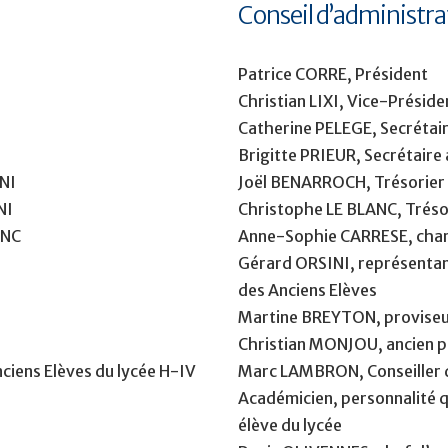
Conseil d’administra
Patrice CORRE, Président
Christian LIXI, Vice-Préside
Catherine PELEGE, Secrétai
Brigitte PRIEUR, Secrétaire 
NI
Joël BENARROCH, Trésorier
NI
Christophe LE BLANC, Trésor
ANC
Anne-Sophie CARRESE, cha
Gérard ORSINI, représentan
des Anciens Elèves
Martine BREYTON, proviseu
Christian MONJOU, ancien 
ciens Elèves du lycée H-IV
Marc LAMBRON, Conseiller d
Académicien, personnalité q
élève du lycée