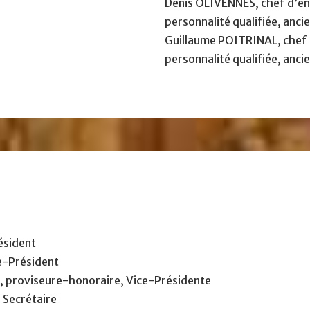
Denis OLIVENNES, chef d’en
personnalité qualifiée, anci
Guillaume POITRINAL, chef 
personnalité qualifiée, anci
ésident
ce-Président
 proviseure-honoraire, Vice-Présidente
 Secrétaire