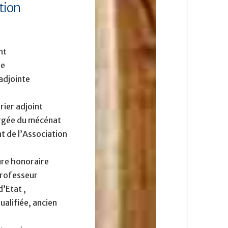
tion
nt
re
adjointe
ier adjoint
rgée du mécénat
t de l’Association
re honoraire
professeur
’Etat ,
ualifiée, ancien